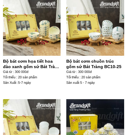
Bộ bát cơm họa tiết hoa
Bộ bát cơm chuồn trúc
đào xanh gốm sứ Bát Tràng
gốm sứ Bát Tràng BC10-25
BC10-28
Giá từ : 300 000đ
Giá từ : 300 000đ
Tổi thiểu : 20 sản phẩm
Tối thiểu : 20 sản phẩm
Sản Xuất :5-7 ngày
Sản xuất 5 - 7 ngày