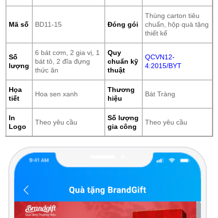
Thùng carton tiêu
Mã số
BD11-15
Đóng gói
chuẩn, hộp quà tặng
thiết kế
6 bát cơm, 2 gia vị, 1
Quy
Số
QCVN12-
bát tô, 2 đĩa đựng
chuẩn kỹ
lượng
4:2015/BYT
thức ăn
thuật
Họa
Thương
Hoa sen xanh
Bát Tràng
tiết
hiệu
In
Số lượng
Theo yêu cầu
Theo yêu cầu
Logo
gia công