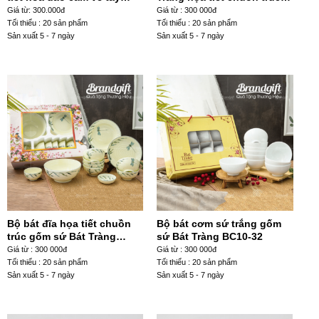
BC10-36
BĐ-36
Giá từ: 300.000đ
Giá từ : 300 000đ
Tối thiểu : 20 sản phẩm
Tối thiểu : 20 sản phẩm
Sản xuất 5 - 7 ngày
Sản xuất 5 - 7 ngày
Bộ bát đĩa họa tiết chuồn
Bộ bát cơm sứ trắng gốm
trúc gốm sứ Bát Tràng
sứ Bát Tràng BC10-32
BD11-14
Giá từ : 300 000đ
Giá từ : 300 000đ
Tối thiểu : 20 sản phẩm
Tối thiểu : 20 sản phẩm
Sản xuất 5 - 7 ngày
Sản xuất 5 - 7 ngày