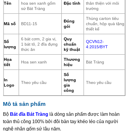
Tên
hoa sen xanh gốm
Đặc tính
thân thiện với môi
sứ Bát Tràng
trường
Thùng carton tiêu
Đóng
Mã số
BD11-15
chuẩn, hộp quà tặng
gói
thiết kế
6 bát cơm, 2 gia vị,
Quy
Số
QCVN12-
1 bát tô, 2 đĩa đựng
chuẩn
lượng
4:2015/BYT
thức ăn
kỹ thuật
Họa
Thương
Hoa sen xanh
Bát Tràng
tiết
hiệu
Số
In
lượng
Theo yêu cầu
Theo yêu cầu
Logo
gia
công
Mô tả sản phẩm
Bộ
Bát đĩa Bát Tràng
là dòng sản phẩm được làm hoàn
toàn thủ công 100% bởi đôi bàn tay khéo léo của người
nghệ nhân gốm sứ lâu năm.