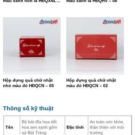
màu xanh nõn lá HĐQXNL –
màu xanh lá HĐQHV – 06
07
Hộp đựng quà chữ nhật
Hộp đựng quà chữ nhật
nhỏ màu đỏ HĐQCN – 05
màu đỏ HĐQCN – 02
Thông số kỹ thuật
Bộ bát đĩa họa tiết
An toàn sức khỏe,
Tên
hoa sen xanh gốm
Đặc tính
thân thiện với môi
sứ Bát Tràng
trường