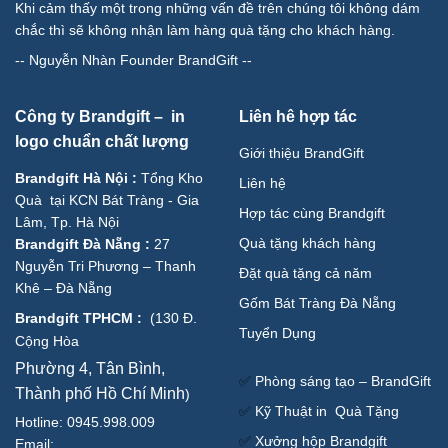
Khi cảm thấy một trong những vấn đề trên chúng tôi không dám
chắc thì sẽ không nhận làm hàng quà tặng cho khách hàng.
--
Nguyễn Nhàn Founder BrandGift
--
Công ty Brandgift – in
Liên hê hợp tác
logo chuẩn chất lượng
Giới thiệu BrandGift
Brandgift Hà Nội
:
Tổng Kho
Liên hệ
Quà tại KCN Bát Tràng - Gia
Hợp tác cùng Brandgift
Lâm, Tp. Hà Nội
Quà tặng khách hàng
Brandgift Đà Nẵng
:
27
Nguyễn Tri Phương – Thanh
Đặt quà tặng cả năm
Khê – Đà Nẵng
Gốm Bát Tràng Đà Nẵng
Brandgift TPHCM
:
(
130 Đ.
Tuyển Dụng
Cộng Hòa
Phường 4, Tân Bình,
✅
Phòng sáng tạo – BrandGift
Thành phố Hồ Chí Minh
)
✅
Kỹ Thuật in Quà Tặng
Hotline: 0945.998.009
✅
Xưởng hộp Brandgift
Email: