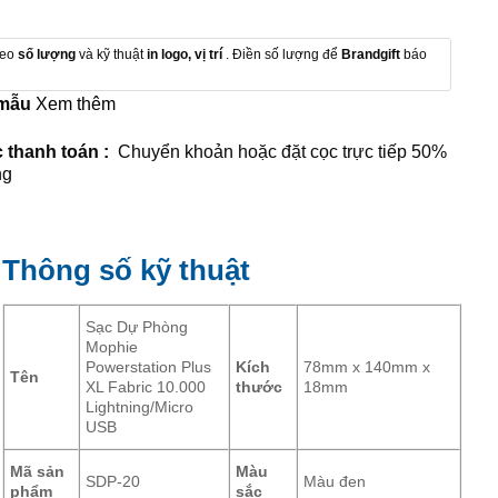
heo
số lượng
và kỹ thuật
in logo, vị trí
. Điền số lượng để
Brandgift
báo
 mẫu
Xem thêm
 thanh toán :
Chuyển khoản hoặc đặt cọc trực tiếp 50%
ng
Thông số kỹ thuật
Sạc Dự Phòng
Mophie
Powerstation Plus
Kích
78mm x 140mm x
Tên
XL Fabric 10.000
thước
18mm
Lightning/Micro
USB
Mã sản
Màu
SDP-20
Màu đen
phẩm
sắc