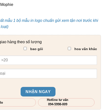
 Mophie
uất mẫu 1 bộ mẫu in logo chuẩn gửi xem tận nơi trước khi
loạt)
giao hàng theo số lượng
bao gói
hoa văn khác
NHẬN NGAY
Hotline tư vấn
lo
094-5998-009