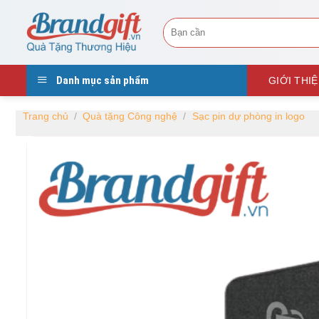
Skip
Tìm
to
kiếm:
content
Danh mục sản phẩm
GIỚI THI
Trang chủ
/
Quà tặng Công nghệ
/
Sạc pin dự phòng in logo