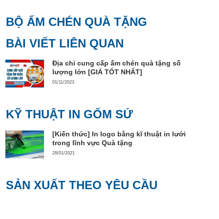
BỘ ẤM CHÉN QUÀ TẶNG
BÀI VIẾT LIÊN QUAN
Địa chỉ cung cấp ấm chén quà tặng số
lượng lớn [GIÁ TỐT NHẤT]
01/11/2023
KỸ THUẬT IN GỐM SỨ
[Kiến thức] In logo bằng kĩ thuật in lưới
trong lĩnh vực Quà tặng
28/01/2021
SẢN XUẤT THEO YÊU CẦU