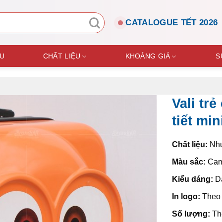
CATALOGUE TẾT 2026
ỆU
CHẤT LIỆU
KHOẢNG GIÁ
S
Vali tr
tiết mi
Chất liệu:
Nh
Màu sắc:
Ca
Kiểu dáng:
Dá
In logo:
Theo 
Số lượng:
Th