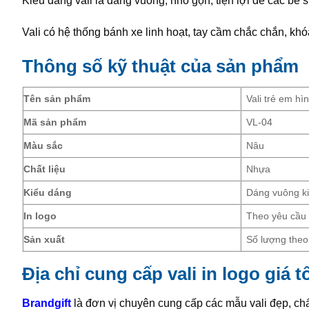
Kiểu dáng vali là dáng vuông, nhỏ gọn, tiện lợi để các bé 
Vali có hệ thống bánh xe linh hoạt, tay cầm chắc chắn, kh
Thông số kỹ thuật của sản phẩm
Tên sản phẩm
Vali trẻ em h
Mã sản phẩm
VL-04
Màu sắc
Nâu
Chất liệu
Nhựa
Kiểu dáng
Dáng vuông ki
In logo
Theo yêu cầu
Sản xuất
Số lượng theo
Địa chỉ cung cấp vali in logo giá t
Brandgift
là đơn vị chuyên cung cấp các mẫu vali đẹp, c