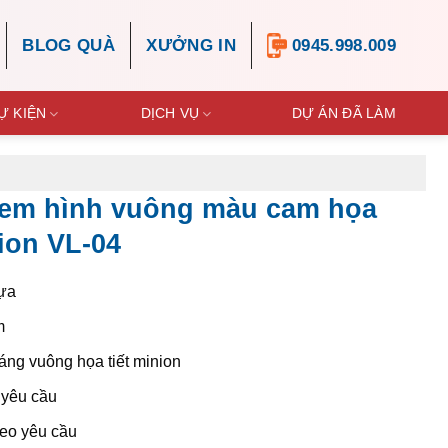
BLOG QUÀ
XƯỞNG IN
0945.998.009
Ự KIỆN
DỊCH VỤ
DỰ ÁN ĐÃ LÀM
ẻ em hình vuông màu cam họa
nion VL-04
ựa
m
ng vuông họa tiết minion
yêu cầu
eo yêu cầu