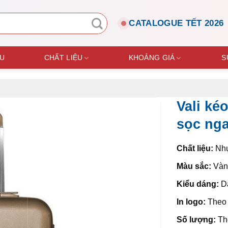
CATALOGUE TẾT 2026
ỆU
CHẤT LIỆU
KHOẢNG GIÁ
S
Vali ké
sọc ng
Chất liệu:
Nh
Màu sắc:
Vàn
Kiểu dáng:
Dá
In logo:
Theo 
Số lượng:
Th