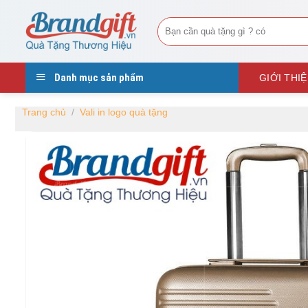
Skip
Tìm
to
kiếm:
content
Danh mục sản phẩm
GIỚI THI
Trang chủ
/
Vali in logo quà tặng