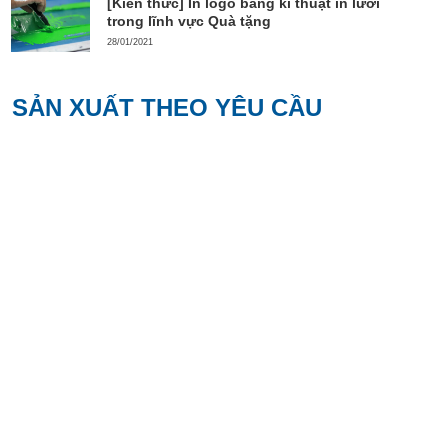
[Kiến thức] In logo bằng kĩ thuật in lưới
trong lĩnh vực Quà tặng
28/01/2021
SẢN XUẤT THEO YÊU CẦU