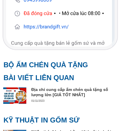
BỘ ẤM CHÉN QUÀ TẶNG
BÀI VIẾT LIÊN QUAN
Địa chỉ cung cấp ấm chén quà tặng số
lượng lớn [GIÁ TỐT NHẤT]
01/11/2023
KỸ THUẬT IN GỐM SỨ