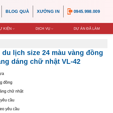
BLOG QUÀ
XƯỞNG IN
0945.998.009
Ự KIỆN
DỊCH VỤ
DỰ ÁN ĐÃ LÀM
o du lịch size 24 màu vàng đồng
ang dáng chữ nhật VL-42
ựa
g đồng
ng chữ nhật
yêu cầu
eo yêu cầu